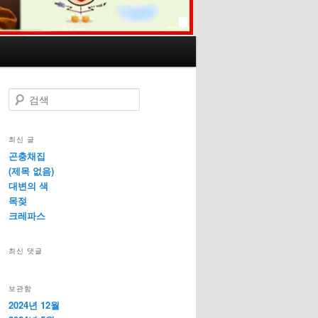
검
색
최신 글
곤충채집
(제목 없음)
대변의 색
목젖
크레파스
최신 댓글
보관함
2024년 12월