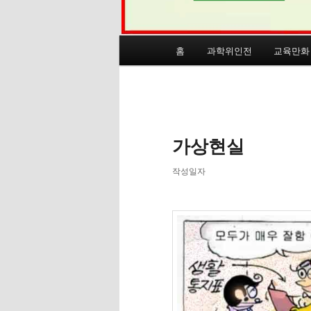
메
홈
과학위인전
교육만화
인
메
뉴
글
네
비
가상현실
게
이
작성일자
션