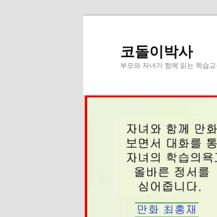
첫
두
번
번
째
째
코돌이박사
컨
컨
부모와 자녀가 함께 읽는 학습
텐
텐
츠
츠
로
로
뛰
뛰
어
어
넘
넘
기
기