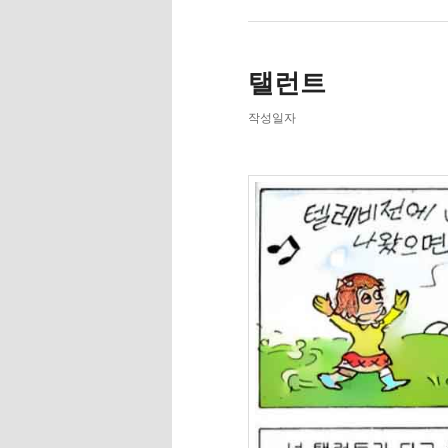
탤런트
작성일자