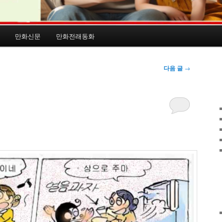
만화신문
만화전래동화
다음 글
→