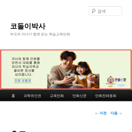
첫
번
검
째
색
컨
코돌이박사
텐
부모와 자녀가 함께 읽는 학습교육만화
츠
로
뛰
어
넘
기
메
홈
과학위인전
교육만화
만화신문
만화전래동화
인
메
뉴
글
←
이전
다음
→
네
비
게