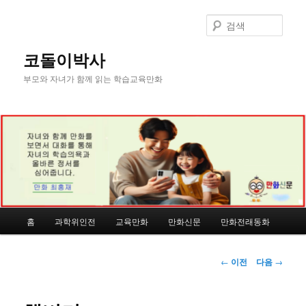
첫
번
검
째
색
컨
코돌이박사
텐
부모와 자녀가 함께 읽는 학습교육만화
츠
로
뛰
어
넘
기
메
홈
과학위인전
교육만화
만화신문
만화전래동화
인
메
뉴
글
←
이전
다음
→
네
비
게